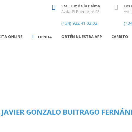
Sta.Cruz de la Palma
Los 
Avda. El Puente, nº 48
Avda
(+34) 922 41 02 02
(+34
CITA ONLINE
OBTÉN NUESTRA APP
CARRITO
TIENDA
. JAVIER GONZALO BUITRAGO FERNÁN