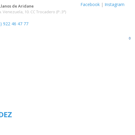
Facebook
|
Instagram
Llanos de Aridane
. Venezuela, 10. CC Trocadero (P.:3ª)
) 922 46 47 77
0
DEZ