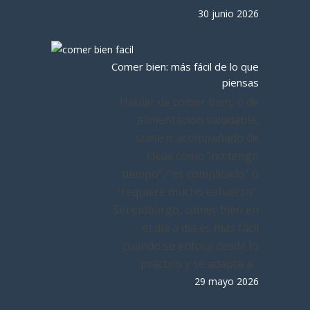
30 junio 2026
Comer bien: más fácil de lo que
piensas
Hablar de comer bien, o de
alimentación saludable,
suele ir acompañado de
ideas como “no tengo
tiempo”, “es complicado” o
“requiere mucho esfuerzo”.
Sin embargo, comer bien en
el día a día es más fácil
cuando se enfoca desde lo
práctico y se adapta a...
29 mayo 2026