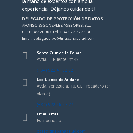
la mano de expertos con amplia
experiencia. ¡Déjanos cuidar de ti!
DELEGADO DE PROTECCIÓN DE DATOS
AFONSO & GONZALEZ ASESORES, S.L.
CIF: B-38820007 Tel. + 34 922 222 930
Email: delegado.pd@tinabanasalud.com
Santa Cruz de la Palma
Avda. El Puente, nº 48
(+34) 922 41 02 02
Los Llanos de Aridane
Avda. Venezuela, 10. CC Trocadero (3ª
planta)
(+34) 922 46 47 77
Email citas
Escríbenos a
citas@tinabanasalud.com