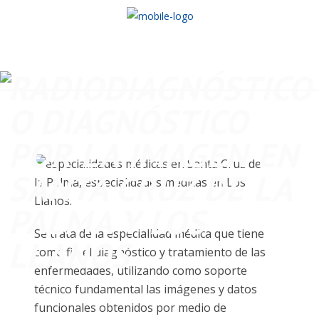
RADIODIAGNÓSTICO
O DIAGNÓSTICO
POR LA IMAGEN EN
SANTA CRUZ DE LA
PALMA Y LOS
Se trata de la especialidad médica que tiene
LLANOS
como fin el diagnóstico y tratamiento de las
enfermedades, utilizando como soporte
técnico fundamental las imágenes y datos
funcionales obtenidos por medio de