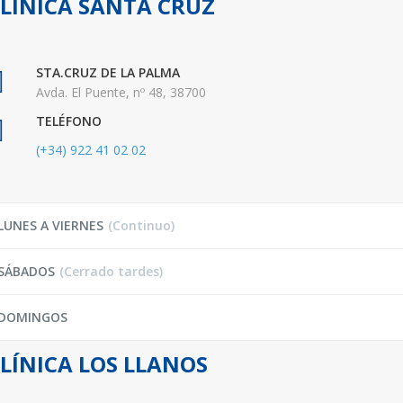
LÍNICA SANTA CRUZ
STA.CRUZ DE LA PALMA
Avda. El Puente, nº 48, 38700
TELÉFONO
(+34) 922 41 02 02
LUNES A VIERNES
(Continuo)
SÁBADOS
(Cerrado tardes)
DOMINGOS
LÍNICA LOS LLANOS