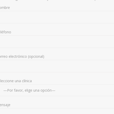
ombre
léfono
rreo electrónico (opcional)
leccione una clínica
ensaje