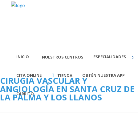
INICIO
ESPECIALIDADES
NUESTROS CENTROS
0
Sta.Cruz de la Palma
Avda. El Puente, nº 48
CITA ONLINE
(+34) 922 41 02 02
OBTÉN NUESTRA APP
TIENDA
CIRUGÍA VASCULAR Y
Los Llanos de Aridane
ANGIOLOGÍA EN SANTA CRUZ DE
Avda. Venezuela, 10. CC Trocadero (P.:3ª)
CARRITO
LA PALMA Y LOS LLANOS
(+34) 922 46 47 77
Facebook
|
Instagram