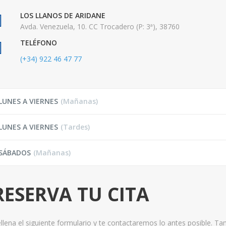
LOS LLANOS DE ARIDANE
Avda. Venezuela, 10. CC Trocadero (P: 3ª), 38760
TELÉFONO
(+34) 922 46 47 77
LUNES A VIERNES
(Mañanas)
LUNES A VIERNES
(Tardes)
SÁBADOS
(Mañanas)
RESERVA TU CITA
llena el siguiente formulario y te contactaremos lo antes posible. 