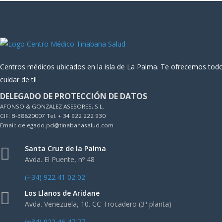
Centros médicos ubicados en la isla de La Palma. Te ofrecemos todo
cuidar de ti!
DELEGADO DE PROTECCIÓN DE DATOS
AFONSO & GONZALEZ ASESORES, S.L.
CIF: B-38820007 Tel. + 34 922 222 930
Email: delegado.pd@tinabanasalud.com
Santa Cruz de la Palma
Avda. El Puente, nº 48
(+34) 922 41 02 02
Los Llanos de Aridane
Avda. Venezuela, 10. CC Trocadero (3ª planta)
(+34) 922 46 47 77