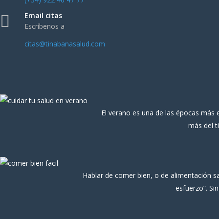
Email citas
Escríbenos a
citas@tinabanasalud.com
El verano es una de las épocas más esp
más del t
Hablar de comer bien, o de alimentación s
esfuerzo”. Si