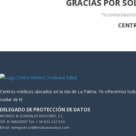
GRACIAS POR SO
Te contactaremos 
CENTR
Centros médicos ubicados en la isla de La Palma. Te ofrecemos todo
cuidar de ti!
DELEGADO DE PROTECCIÓN DE DATOS
AFONSO & GONZALEZ ASESORES, S.L.
CIF: B-38820007 Tel. + 34 922 222 930
Email: delegado.pd@tinabanasalud.com