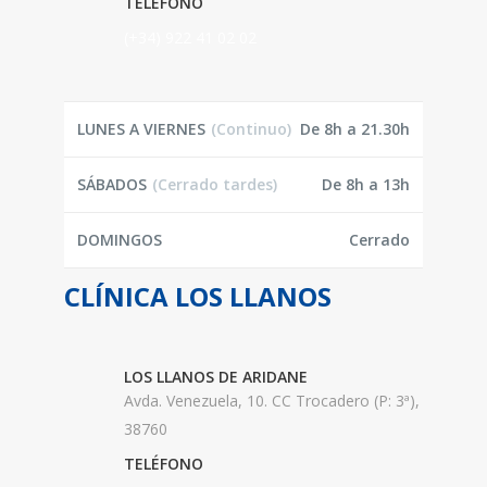
TELÉFONO
(+34) 922 41 02 02
LUNES A VIERNES
(Continuo)
De 8h a 21.30h
SÁBADOS
(Cerrado tardes)
De 8h a 13h
DOMINGOS
Cerrado
CLÍNICA LOS LLANOS
LOS LLANOS DE ARIDANE
Avda. Venezuela, 10. CC Trocadero (P: 3ª),
38760
TELÉFONO