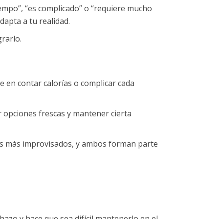
iempo”, “es complicado” o “requiere mucho
dapta a tu realidad.
rarlo.
e en contar calorías o complicar cada
ar opciones frescas y mantener cierta
os más improvisados, y ambos forman parte
azo y hace que sea difícil mantenerlo en el