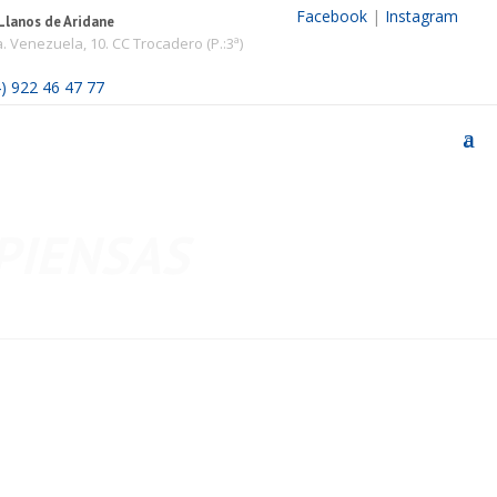
Facebook
|
Instagram
Llanos de Aridane
. Venezuela, 10. CC Trocadero (P.:3ª)
) 922 46 47 77
0
 PIENSAS