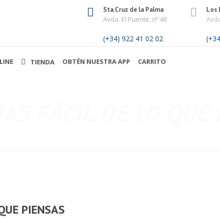
Sta.Cruz de la Palma
Los 
Avda. El Puente, nº 48
Avda
(+34) 922 41 02 02
(+34
LINE
OBTÉN NUESTRA APP
CARRITO
TIENDA
ÁS FÁCIL DE LO QUE
 QUE PIENSAS