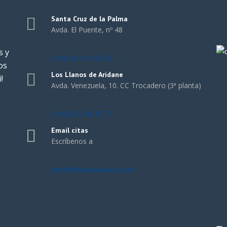
Santa Cruz de la Palma
Avda. El Puente, nº 48
s y
(+34) 922 41 02 02
os
Los Llanos de Aridane
!
Avda. Venezuela, 10. CC Trocadero (3ª planta)
(+34) 922 46 47 77
Email citas
Escríbenos a
citas@tinabanasalud.com