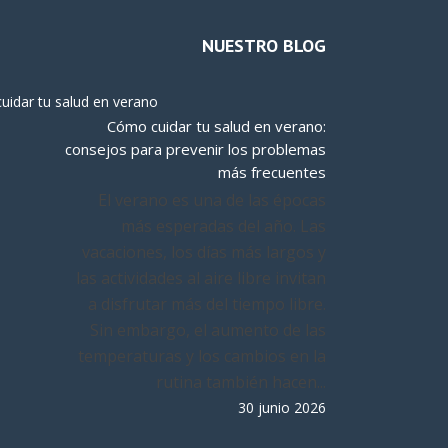
NUESTRO BLOG
Cómo cuidar tu salud en verano:
consejos para prevenir los problemas
más frecuentes
El verano es una de las épocas
más esperadas del año. Las
vacaciones, los días más largos y
las actividades al aire libre invitan
a disfrutar más del tiempo libre.
Sin embargo, el aumento de las
temperaturas y los cambios en la
rutina también hacen...
30 junio 2026