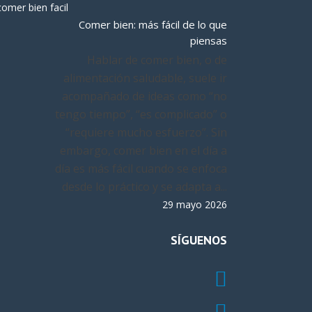
Comer bien: más fácil de lo que
piensas
Hablar de comer bien, o de
alimentación saludable, suele ir
acompañado de ideas como “no
tengo tiempo”, “es complicado” o
“requiere mucho esfuerzo”. Sin
embargo, comer bien en el día a
día es más fácil cuando se enfoca
desde lo práctico y se adapta a...
29 mayo 2026
SÍGUENOS