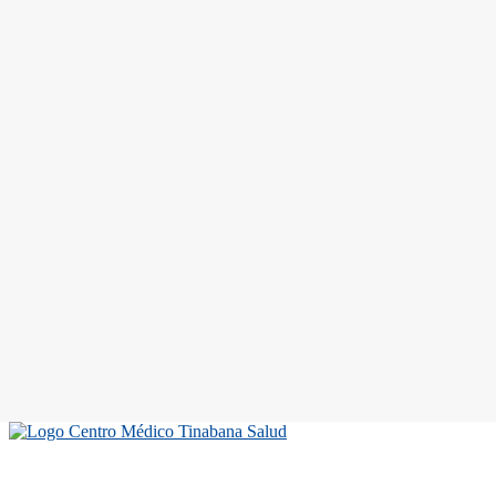
Los Llanos de Aridane
Teléfono
Avda. Venezuela, 10. CC Trocadero (P: 3ª),
(+34) 922 46 47 77
38760
LUNES A VIERNES
(Mañanas)
De 10h a 14h
LUNES A VIERNES
(Tardes)
De 16h a 19h
SÁBADOS
(Mañanas)
De 10h a 14h
Centros médicos ubicados en la isla de La Palma. Te ofrecemos todos l