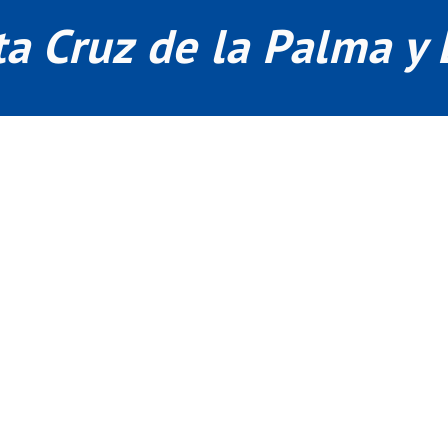
a Cruz de la Palma y 
ad en nuestra app o en 922 41 02 02
oda aquella enfermedad que afecte a la estructura del globo ocular, inc