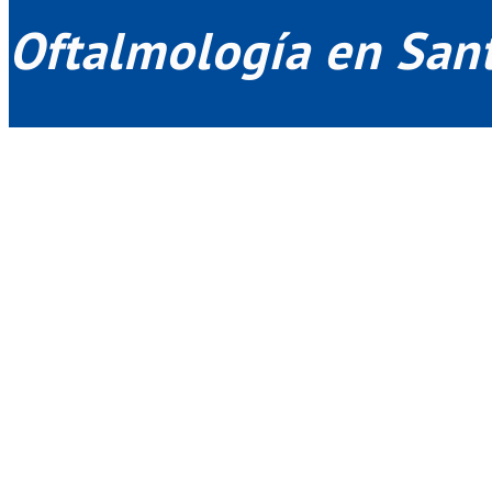
Oftalmología en Sant
Consulte disponibilidad de esta especialid
La Oftalmología se encarga del estudio, tratamiento y prevención de t
Entre las enfermedades más comunes del globo ocular, se encuentran:
Conjuntivitis.