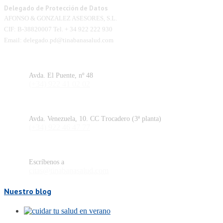
Delegado de Protección de Datos
AFONSO & GONZALEZ ASESORES, S.L.
CIF: B-38820007 Tel. + 34 922 222 930
Email: delegado.pd@tinabanasalud.com
Santa Cruz de la Palma
Avda. El Puente, nº 48
(+34) 922 41 02 02
Los Llanos de Aridane
Avda. Venezuela, 10. CC Trocadero (3ª planta)
(+34) 922 46 47 77
Email citas
Escríbenos a
citas@tinabanasalud.com
Nuestro blog