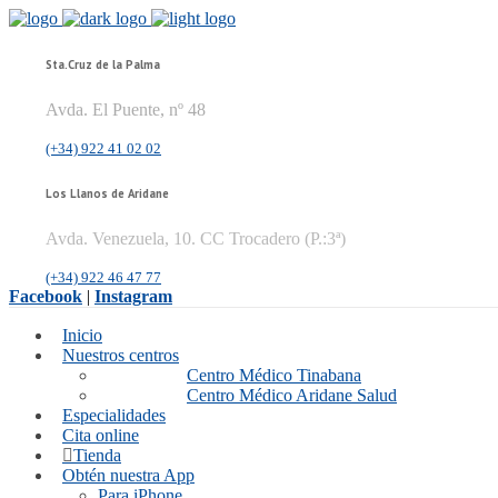
Sta.Cruz de la Palma
Avda. El Puente, nº 48
(+34) 922 41 02 02
Los Llanos de Aridane
Avda. Venezuela, 10. CC Trocadero (P.:3ª)
(+34) 922 46 47 77
Facebook
|
Instagram
Inicio
Nuestros centros
Centro Médico Tinabana
Centro Médico Aridane Salud
Especialidades
Cita online
Tienda
Obtén nuestra App
Para iPhone