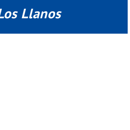
Los Llanos
luyendo su musculatura, sistema lagrimal y párpados.