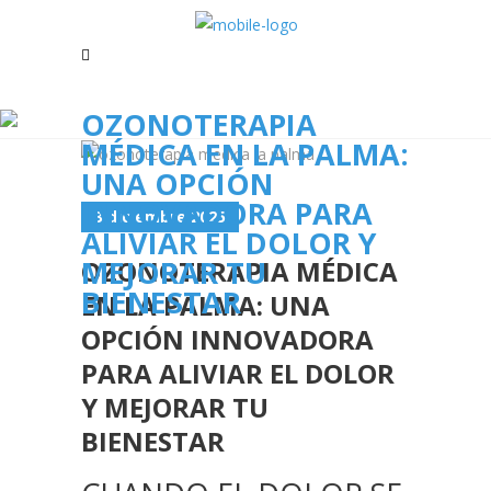
OZONOTERAPIA
MÉDICA EN LA PALMA:
UNA OPCIÓN
INNOVADORA PARA
3 diciembre 2025
ALIVIAR EL DOLOR Y
MEJORAR TU
OZONOTERAPIA MÉDICA
BIENESTAR
EN LA PALMA: UNA
OPCIÓN INNOVADORA
PARA ALIVIAR EL DOLOR
Y MEJORAR TU
BIENESTAR