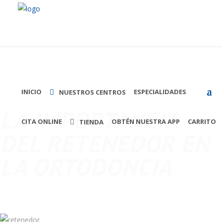
INICIO
ESPECIALIDADES
NUESTROS CENTROS
0
Sta.Cruz de la Palma
LA IMPORTANCIA
Avda. El Puente, nº 48
CITA ONLINE
(+34) 922 41 02 02
OBTÉN NUESTRA APP
CARRITO
TIENDA
DEL RETENEDOR EN
Los Llanos de Aridane
Avda. Venezuela, 10. CC Trocadero (P.:3ª)
LA ORTODONCIA
(+34) 922 46 47 77
Facebook
|
Instagram