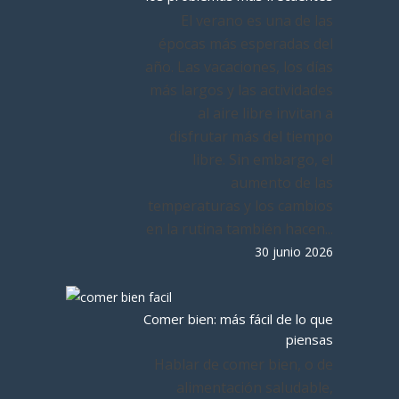
El verano es una de las
épocas más esperadas del
año. Las vacaciones, los días
más largos y las actividades
al aire libre invitan a
disfrutar más del tiempo
libre. Sin embargo, el
aumento de las
temperaturas y los cambios
en la rutina también hacen...
30 junio 2026
Comer bien: más fácil de lo que
piensas
Hablar de comer bien, o de
alimentación saludable,