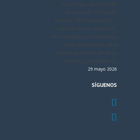
suele ir acompañado de
ideas como “no tengo
tiempo”, “es complicado” o
“requiere mucho esfuerzo”.
Sin embargo, comer bien en
el día a día es más fácil
cuando se enfoca desde lo
práctico y se adapta a...
29 mayo 2026
SÍGUENOS