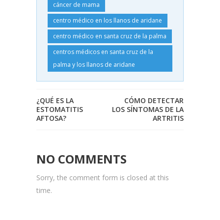
cáncer de mama
centro médico en los llanos de aridane
centro médico en santa cruz de la palma
centros médicos en santa cruz de la
palma y los llanos de aridane
¿QUÉ ES LA
CÓMO DETECTAR
ESTOMATITIS
LOS SÍNTOMAS DE LA
AFTOSA?
ARTRITIS
NO COMMENTS
Sorry, the comment form is closed at this
time.