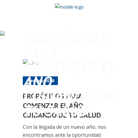
PROPÓSITOS
PARA
COMENZAR EL
AÑO
2 enero 2024
CUIDANDO DE
PROPÓSITOS PARA
COMENZAR EL AÑO
TU SALUD
CUIDANDO DE TU SALUD
Con la llegada de un nuevo año, nos
encontramos ante la oportunidad