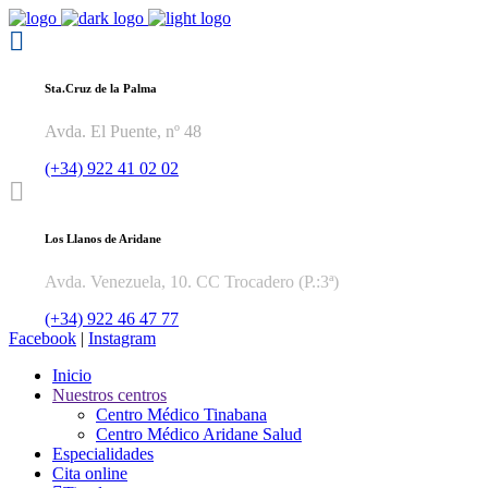
Sta.Cruz de la Palma
Avda. El Puente, nº 48
(+34) 922 41 02 02
Los Llanos de Aridane
Avda. Venezuela, 10. CC Trocadero (P.:3ª)
(+34) 922 46 47 77
Facebook
|
Instagram
Inicio
Nuestros centros
Centro Médico Tinabana
Centro Médico Aridane Salud
Especialidades
Cita online