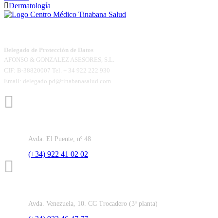
Dermatología
Centros médicos ubicados en la isla de La Palma. Te ofrecemos todos l
Delegado de Protección de Datos
AFONSO & GONZALEZ ASESORES, S.L.
CIF: B-38820007 Tel. + 34 922 222 930
Email: delegado.pd@tinabanasalud.com
Santa Cruz de la Palma
Avda. El Puente, nº 48
(+34) 922 41 02 02
Los Llanos de Aridane
Avda. Venezuela, 10. CC Trocadero (3ª planta)