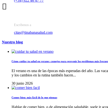
(+34) 922 46 47 77
Email citas
Escríbenos a
citas@tinabanasalud.com
Nuestro blog
Cómo cuidar tu salud en verano: consejos para prevenir los problemas más frecuen
El verano es una de las épocas más esperadas del año. Las vacaci
y los cambios en la rutina también hacen...
30 junio 2026
Comer bien: más fácil de lo que piensas
Hablar de comer bien, o de alimentación saludable, suele ir a