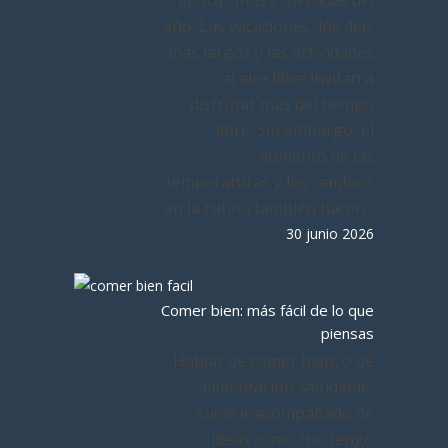
épocas más esperadas del
año. Las vacaciones, los días
más largos y las actividades
al aire libre invitan a
disfrutar más del tiempo
libre. Sin embargo, el
aumento de las
temperaturas y los cambios
en la rutina también hacen...
30 junio 2026
Comer bien: más fácil de lo que
piensas
Hablar de comer bien, o de
alimentación saludable,
suele ir acompañado de
ideas como “no tengo