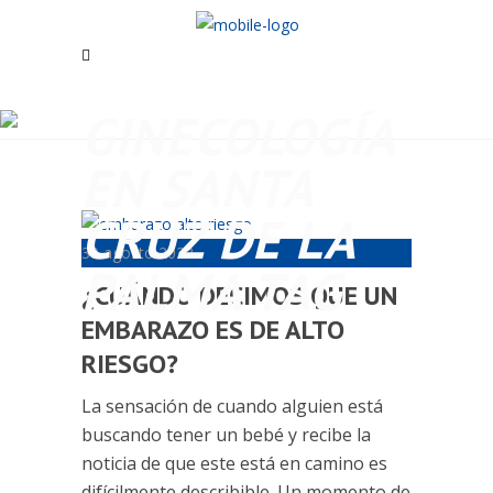
GINECOLOGÍA
EN SANTA
CRUZ DE LA
30 agosto 2022
PALMA TAG
¿CUÁNDO DECIMOS QUE UN
EMBARAZO ES DE ALTO
RIESGO?
La sensación de cuando alguien está
buscando tener un bebé y recibe la
noticia de que este está en camino es
difícilmente describible. Un momento de