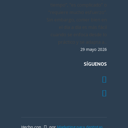
tiempo”, “es complicado” o
“requiere mucho esfuerzo”.
Sin embargo, comer bien en
el día a día es más fácil
cuando se enfoca desde lo
práctico y se adapta a...
29 mayo 2026
SÍGUENOS
Hecho con
por
Marketing para dentistas