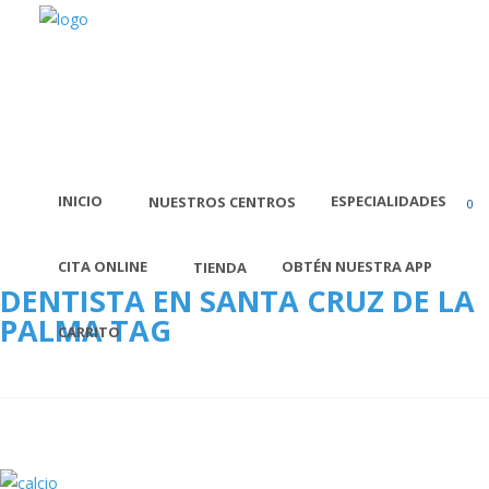
INICIO
ESPECIALIDADES
NUESTROS CENTROS
0
Sta.Cruz de la Palma
Avda. El Puente, nº 48
CITA ONLINE
OBTÉN NUESTRA APP
TIENDA
(+34) 922 41 02 02
DENTISTA EN SANTA CRUZ DE LA
PALMA TAG
Los Llanos de Aridane
CARRITO
Avda. Venezuela, 10. CC Trocadero (P.:3ª)
(+34) 922 46 47 77
Facebook
|
Instagram