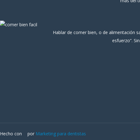
más del t
Hablar de comer bien, o de alimentación s
esfuerzo”. Si
Hecho con
por
Marketing para dentistas