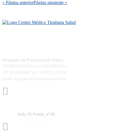
« Página anterior
Página siguiente »
Centros médicos ubicados en la isla de La
Palma. Te ofrecemos todos los tratamientos y
pruebas diagnósticas de la mano de expertos
con amplia experiencia. ¡Déjanos cuidar de ti!
Delegado de Protección de Datos
AFONSO & GONZALEZ ASESORES, S.L.
CIF: B-38820007 Tel. + 34 922 222 930
Email: delegado.pd@tinabanasalud.com
Santa Cruz de la Palma
Avda. El Puente, nº 48
(+34) 922 41 02 02