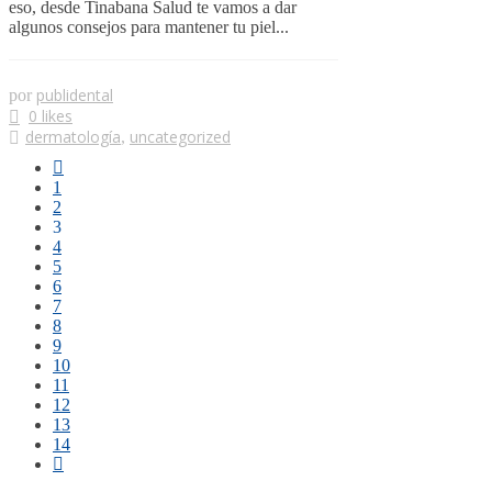
eso, desde Tinabana Salud te vamos a dar
algunos consejos para mantener tu piel...
publidental
por
0 likes
dermatología
uncategorized
,
1
2
3
4
5
6
7
8
9
10
11
12
13
14