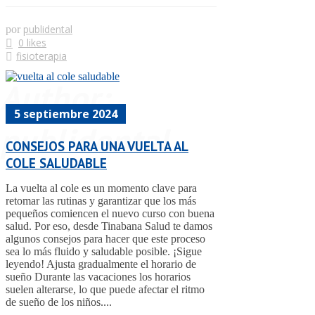
publidental
por
0 likes
fisioterapia
Author:
5 septiembre 2024
publidental
CONSEJOS PARA UNA VUELTA AL
COLE SALUDABLE
La vuelta al cole es un momento clave para
retomar las rutinas y garantizar que los más
pequeños comiencen el nuevo curso con buena
salud. Por eso, desde Tinabana Salud te damos
algunos consejos para hacer que este proceso
sea lo más fluido y saludable posible. ¡Sigue
leyendo! Ajusta gradualmente el horario de
sueño Durante las vacaciones los horarios
suelen alterarse, lo que puede afectar el ritmo
de sueño de los niños....