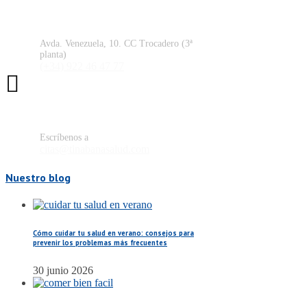
Los Llanos de Aridane
Avda. Venezuela, 10. CC Trocadero (3ª
planta)
(+34) 922 46 47 77
Email citas
Escríbenos a
citas@tinabanasalud.com
Nuestro blog
Cómo cuidar tu salud en verano: consejos para
prevenir los problemas más frecuentes
30 junio 2026