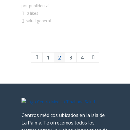
por
publidental
0 likes
salud general
1
2
3
4
Centros médicos ubicados en la isla de
La Palma. Te ofrecemos todos los