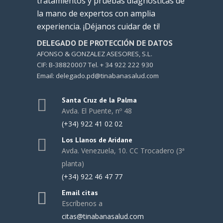
tratamientos y pruebas diagnósticas de
la mano de expertos con amplia
experiencia. ¡Déjanos cuidar de ti!
DELEGADO DE PROTECCIÓN DE DATOS
AFONSO & GONZALEZ ASESORES, S.L.
CIF: B-38820007 Tel. + 34 922 222 930
Email: delegado.pd@tinabanasalud.com
Santa Cruz de la Palma
Avda. El Puente, nº 48
(+34) 922 41 02 02
Los Llanos de Aridane
Avda. Venezuela, 10. CC Trocadero (3ª
planta)
(+34) 922 46 47 77
Email citas
Escríbenos a
citas@tinabanasalud.com